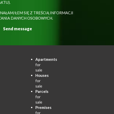
KTU).
NAŁAM/ŁEM SIĘ Z TREŚCIĄ INFORMACJI
ZANIA DANYCH OSOBOWYCH.
Apartments
for
sale
Houses
for
sale
Parcels
for
sale
Premises
for