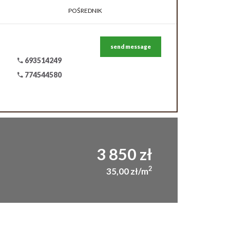
POŚREDNIK
send message
693514249
774544580
3 850 zł
2
35,00 zł/m