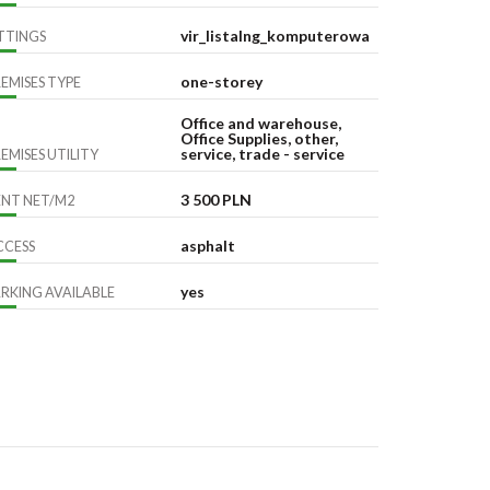
vir_listalng_komputerowa
TTINGS
one-storey
EMISES TYPE
Office and warehouse,
Office Supplies, other,
service, trade - service
EMISES UTILITY
3 500 PLN
ENT NET/M2
asphalt
CCESS
yes
RKING AVAILABLE