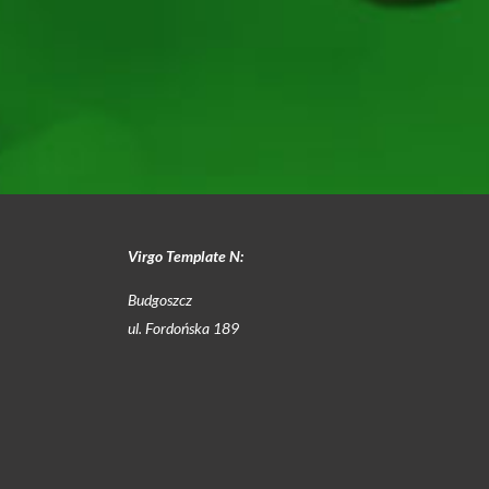
Virgo Template N:
Budgoszcz
ul. Fordońska 189