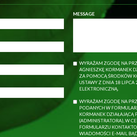
MESSAGE
WYRAŻAM ZGODĘ NA PRZ
AGNIESZKĘ KORMANEK D
ZA POMOCĄ ŚRODKÓW KO
USTAWY Z DNIA 18 LIPCA
ELEKTRONICZNĄ.
WYRAŻAM ZGODĘ NA PR
PODANYCH W FORMULAR
KORMANEK DZIAŁAJĄCĄ 
(ADMINISTRATORA), W C
FORMULARZU KONTAKTO
WIADOMOŚCI E-MAIL BĄD