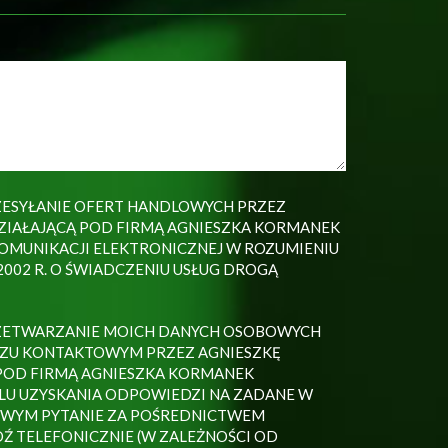
ESYŁANIE OFERT HANDLOWYCH PRZEZ
ZIAŁAJĄCĄ POD FIRMĄ AGNIESZKA KORMANEK
MUNIKACJI ELEKTRONICZNEJ W ROZUMIENIU
 2002 R. O ŚWIADCZENIU USŁUG DROGĄ
ZETWARZANIE MOICH DANYCH OSOBOWYCH
ZU KONTAKTOWYM PRZEZ AGNIESZKĘ
POD FIRMĄ AGNIESZKA KORMANEK
ELU UZYSKANIA ODPOWIEDZI NA ZADANE W
WYM PYTANIE ZA POŚREDNICTWEM
Ź TELEFONICZNIE (W ZALEŻNOŚCI OD