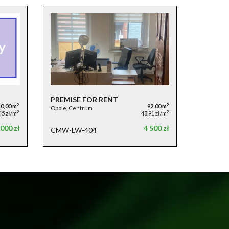
PREMISE FOR RENT
2
2
10,00 m
92,00 m
Opole, Centrum
2
2
45 zł/m
48,91 zł/m
 000 zł
4 500 zł
CMW-LW-404