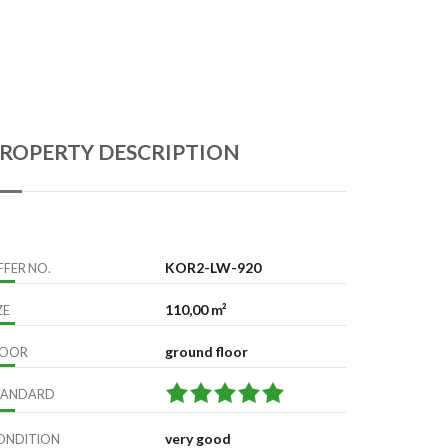
ROPERTY DESCRIPTION
KOR2-LW-920
FFER NO.
110,00 m²
ZE
ground floor
LOOR
TANDARD
very good
ONDITION