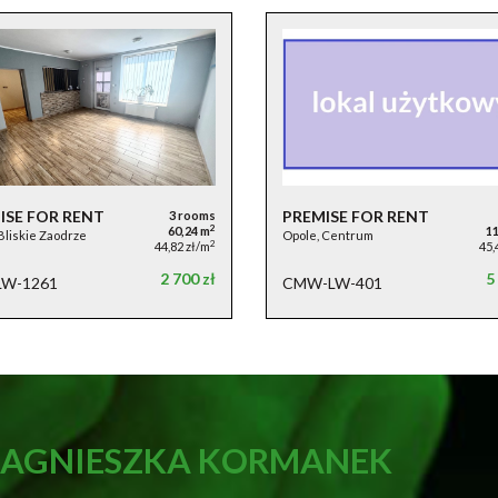
ISE FOR RENT
PREMISE FOR RENT
3 rooms
2
60,24 m
1
Bliskie Zaodrze
Opole, Centrum
2
44,82 zł/m
45,
2 700 zł
5
LW-1261
CMW-LW-401
- AGNIESZKA KORMANEK