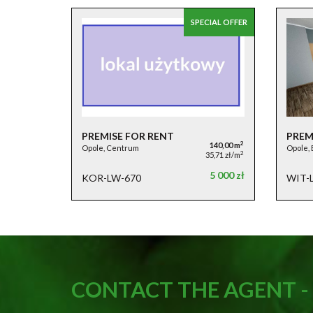
SPECIAL OFFER
PREMISE FOR RENT
PREM
2
140,00 m
Opole, Centrum
Opole, 
2
35,71 zł/m
5 000 zł
KOR-LW-670
WIT-
CONTACT THE AGENT 