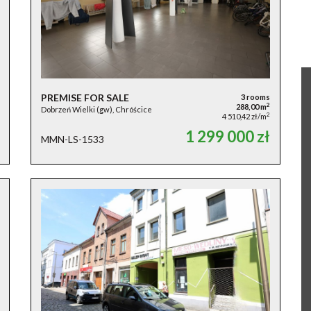
PREMISE FOR SALE
3 rooms
2
288,00 m
Dobrzeń Wielki (gw), Chróścice
2
4 510,42 zł/m
1 299 000 zł
MMN-LS-1533