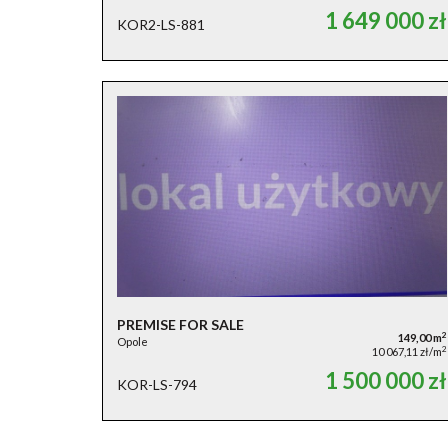
1 649 000 zł
KOR2-LS-881
PREMISE FOR SALE
2
149,00 m
Opole
2
10 067,11 zł/m
1 500 000 zł
KOR-LS-794