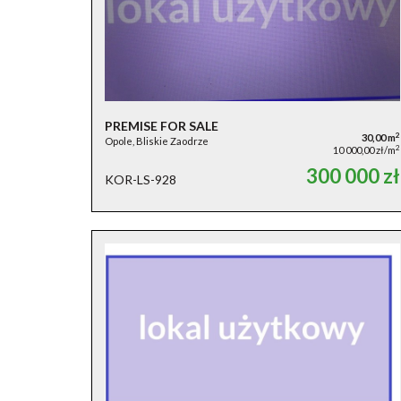
PREMISE FOR SALE
2
30,00 m
Opole, Bliskie Zaodrze
2
10 000,00 zł/m
300 000 zł
KOR-LS-928