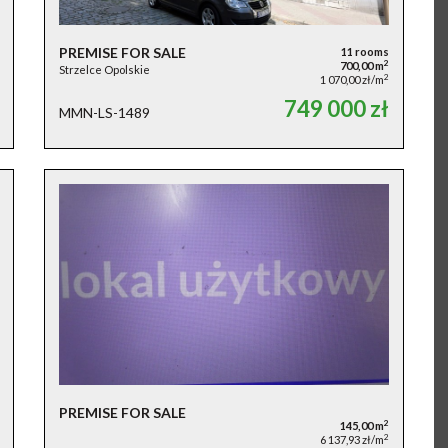
PREMISE FOR SALE
11 rooms
2
700,00 m
Strzelce Opolskie
2
1 070,00 zł/m
749 000 zł
MMN-LS-1489
PREMISE FOR SALE
2
145,00 m
2
6 137,93 zł/m