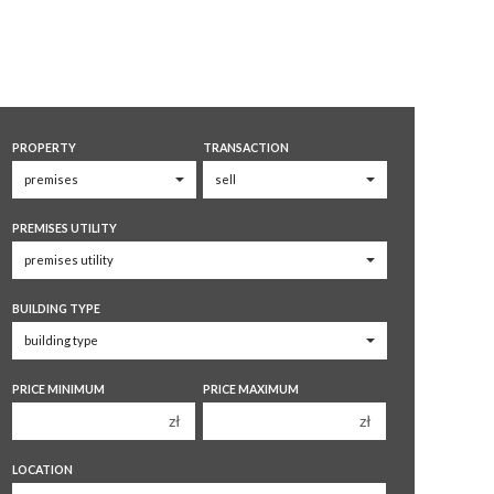
PROPERTY
TRANSACTION
PREMISES UTILITY
BUILDING TYPE
PRICE MINIMUM
PRICE MAXIMUM
zł
zł
150 000 zł
150 000 zł
LOCATION
200 000 zł
200 000 zł