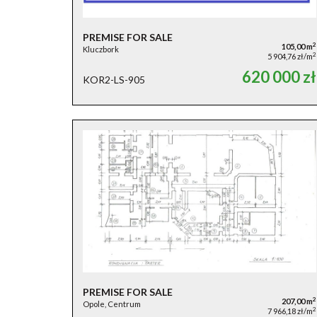
PREMISE FOR SALE
2
105,00 m
Kluczbork
2
5 904,76 zł/m
620 000 zł
KOR2-LS-905
PREMISE FOR SALE
2
207,00 m
Opole, Centrum
2
7 966,18 zł/m