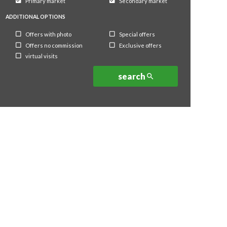
Primary market
Secondary market
ADDITIONAL OPTIONS
Offers with photo
Special offers
Offers no commission
Exclusive offers
virtual visits
search