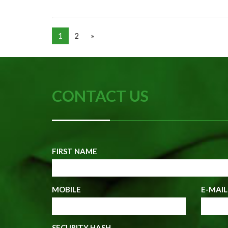
1
2
»
CONTACT US
FIRST NAME
MOBILE
E-MAIL
SECURITY HASH