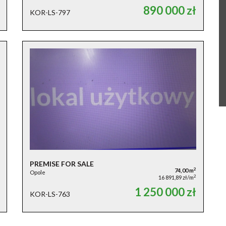
890 000 zł
KOR-LS-797
PREMISE FOR SALE
2
74,00 m
Opole
2
16 891,89 zł/m
1 250 000 zł
KOR-LS-763