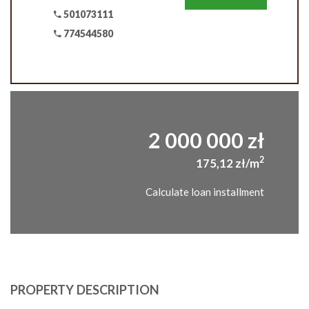
501073111
774544580
2 000 000 zł
2
175,12 zł/m
Calculate loan installment
PROPERTY DESCRIPTION