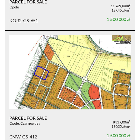
PARCEL FOR SALE
2
11 769,00 m
Opole
2
127,45 zł/m
1 500 000 zł
KOR2-GS-651
PARCEL FOR SALE
2
8 317,00 m
Opole, Czarnowąsy
2
180,35 zł/m
1 500 000 zł
CMW-GS-412