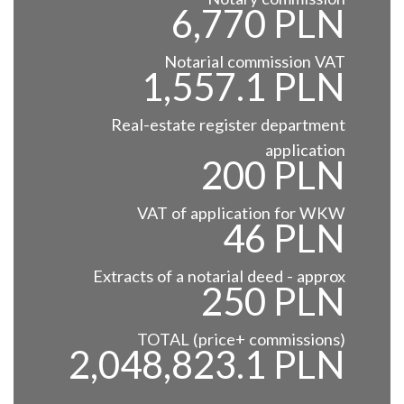
6,770 PLN
Notarial commission VAT
1,557.1 PLN
Real-estate register department
application
200 PLN
VAT of application for WKW
46 PLN
Extracts of a notarial deed - approx
250 PLN
TOTAL (price+ commissions)
2,048,823.1 PLN