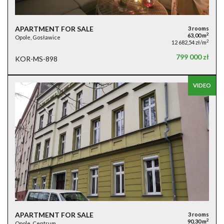
APARTMENT FOR SALE
3 rooms
2
63,00 m
Opole, Gosławice
2
12 682,54 zł/m
799 000 zł
KOR-MS-898
VIDEO
APARTMENT FOR SALE
3 rooms
2
90,30 m
Opole, Centrum