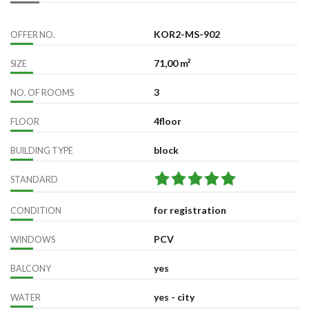
KOR2-MS-902
OFFER NO.
71,00 m²
SIZE
3
NO. OF ROOMS
4floor
FLOOR
block
BUILDING TYPE
STANDARD
for registration
CONDITION
PCV
WINDOWS
yes
BALCONY
yes - city
WATER