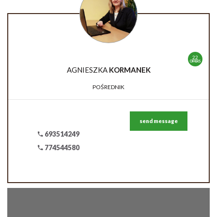
22
OFFERS
AGNIESZKA
KORMANEK
POŚREDNIK
send message
693514249
774544580