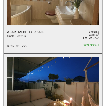
APARTMENT FOR SALE
3 rooms
2
74,00 m
Opole, Centrum
2
9 581,08 zł/m
709 000 zł
KOR-MS-795