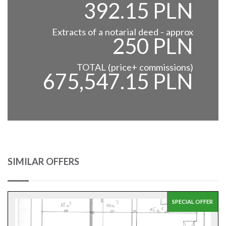
392.15 PLN
Extracts of a notarial deed - approx
250 PLN
TOTAL (price+ commissions)
675,547.15 PLN
SIMILAR OFFERS
SPECIAL OFFER