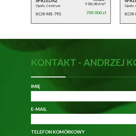
SPRZEDAŻ
SPRZ
2
9 581,08 zł/m
Opole, Centrum
Opole,
709 000 zł
KOR-MS-795
KOR-
KONTAKT - ANDRZEJ 
IMIĘ
E-MAIL
TELEFON KOMÓRKOWY