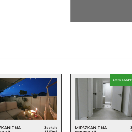
OFERTA SP
ZKANIE NA
MIESZKANIE NA
3 pokoje
3
2
63,00 m