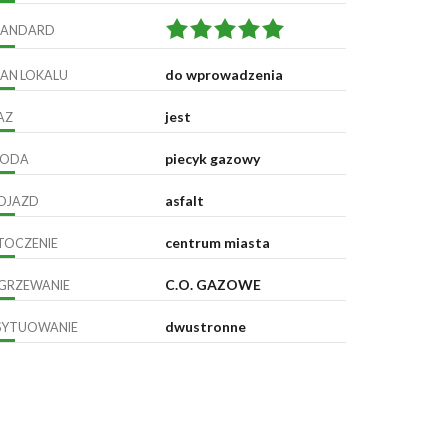
TANDARD
do wprowadzenia
TAN LOKALU
jest
AZ
piecyk gazowy
ODA
asfalt
OJAZD
centrum miasta
TOCZENIE
C.O. GAZOWE
GRZEWANIE
dwustronne
SYTUOWANIE