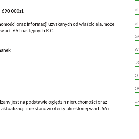
S
 690 000zł.
S
homości oraz informacji uzyskanych od właściciela, może
 w art. 66 i następnych K.C.
G
W
manek
D
O
O
dzany jest na podstawie oględzin nieruchomości oraz
U
ktualizacji i nie stanowi oferty określonej w art. 66 i