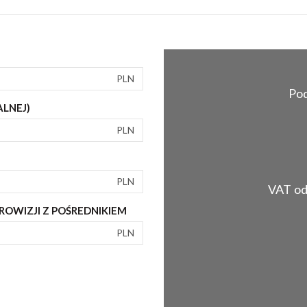
PLN
Pod
ALNEJ)
PLN
PLN
VAT od 
OWIZJI Z POŚREDNIKIEM
PLN