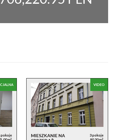
ECJALNA
VIDEO
MIESZKANIE NA
 pokoje
3 pokoje
2
2
71,00 m
90,30 m