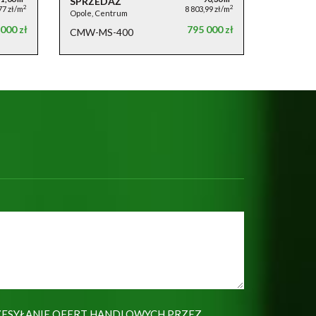
SPRZEDAŻ
2
2
77 zł/m
8 803,99 zł/m
Opole, Centrum
000 zł
795 000 zł
CMW-MS-400
ESYŁANIE OFERT HANDLOWYCH PRZEZ