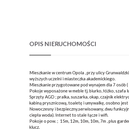
OPIS NIERUCHOMOŚCI
Mieszkanie w centrum Opola , przy ulicy Grunwaldz
wyższych uczelni i miasteczka akademickiego.
Mieszkanie przygotowane pod wynajem dla 7 osób ( d
Pokoje wyposażone w meble tj. biurko, łóżko, szafa 
Sprzęty AGD ; pralka, suszarka, okap, czajnik elektr
kabiną prysznicową, toaletę i umywalkę, osobno jes
Nowoczesny i bezpieczny,serwisowany, dwu funkcyjn
ciepła woda). Internet to stale łącze i wifi.
Pokoje o pow. ; 15m, 12m, 10m, 10m, 7m , plus gard
klucz.