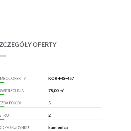
ZCZEGÓŁY OFERTY
KOR-MS-457
YMBOL OFERTY
75,00 m²
OWIERZCHNIA
5
ICZBA POKOI
2
IĘTRO
kamienica
ODZAJ BUDYNKU