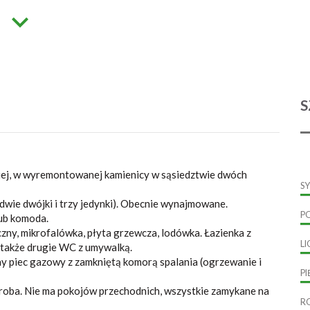
S
kiej, w wyremontowanej kamienicy w
sąsiedztwie dwóch
S
wie dwójki i trzy jedynki). Obecnie wynajmowane.
P
lub komoda.
yczny, mikrofalówka, płyta grzewcza, lodówka. Łazienka z
L
t także drugie WC z umywalką.
y piec gazowy z zamkniętą komorą spalania (ogrzewanie i
P
eroba. Nie ma pokojów przechodnich, wszystkie zamykane na
R