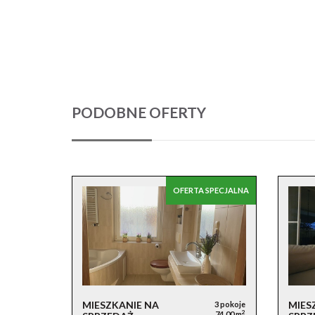
PODOBNE OFERTY
OFERTA SPECJALNA
MIESZKANIE NA
MIES
3 pokoje
2
74,00 m