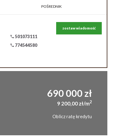
POŚREDNIK
zostaw wiadomość
501073111
774544580
690 000 zł
2
9 200,00 zł/m
Oblicz ratę kredytu