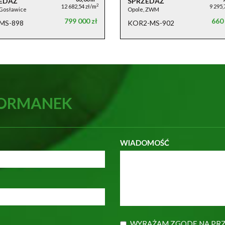
EDAŻ
SPRZEDAŻ
2
12 682,54 zł/m
9 295,
 Gosławice
Opole, ZWM
799 000 zł
660 
MS-898
KOR2-MS-902
KORMANEK
WIADOMOŚĆ
WYRAŻAM ZGODĘ NA PRZ