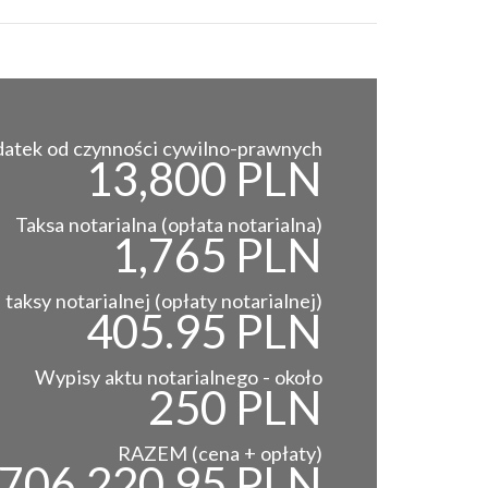
atek od czynności cywilno-prawnych
13,800 PLN
Taksa notarialna (opłata notarialna)
1,765 PLN
taksy notarialnej (opłaty notarialnej)
405.95 PLN
Wypisy aktu notarialnego - około
250 PLN
RAZEM (cena + opłaty)
706,220.95 PLN