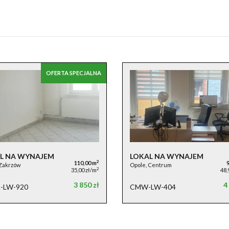
OFERTA SPECJALNA
L NA WYNAJEM
LOKAL NA WYNAJEM
2
110,00 m
 Zakrzów
Opole, Centrum
2
35,00 zł/m
48,
3 850 zł
4
-LW-920
CMW-LW-404