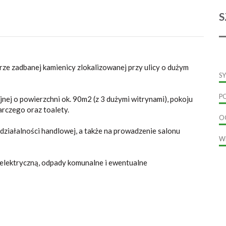
S
ze zadbanej kamienicy zlokalizowanej przy ulicy o dużym
S
P
nej o powierzchni ok. 90m2 (z 3 dużymi witrynami), pokoju
rczego oraz toalety.
O
działalności handlowej, a także na prowadzenie salonu
W
 elektryczną, odpady komunalne i ewentualne