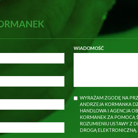
KORMANEK
WIADOMOŚĆ
WYRAŻAM ZGODĘ NA PRZ
ANDRZEJA KORMANKA DZ
HANDLOWA I AGENCJA O
KORMANEK ZA POMOCĄ Ś
ROZUMIENIU USTAWY Z DN
DROGĄ ELEKTRONICZNĄ.