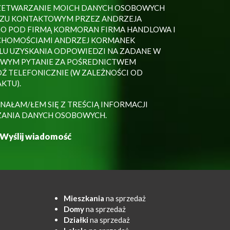
ZETWARZANIE MOICH DANYCH OSOBOWYCH
ZU KONTAKTOWYM PRZEZ ANDRZEJA
O POD FIRMĄ KORMORAN FIRMA HANDLOWA I
CHOMOŚCIAMI ANDRZEJ KORMANEK
ELU UZYSKANIA ODPOWIEDZI NA ZADANE W
WYM PYTANIE ZA POŚREDNICTWEM
Ź TELEFONICZNIE (W ZALEŻNOŚCI OD
KTU).
NAŁAM/ŁEM SIĘ Z TREŚCIĄ INFORMACJI
ZANIA DANYCH OSOBOWYCH.
Mieszkania
na sprzedaż
Domy
na sprzedaż
Działki
na sprzedaż