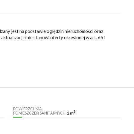
dzany jest na podstawie oględzin nieruchomości oraz
ktualizacji i nie stanowi oferty określonej w art. 66 i
POWIERZCHNIA
2
1 m
POMIESZCZEŃ SANITARNYCH