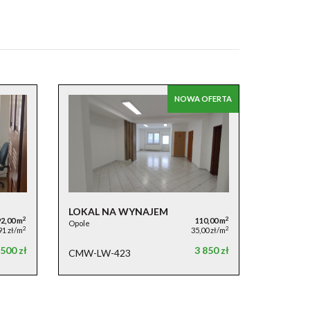
NOWA OFERTA
LOKAL NA WYNAJEM
2
2
92,00 m
110,00 m
Opole
2
2
91 zł/m
35,00 zł/m
 500 zł
3 850 zł
CMW-LW-423