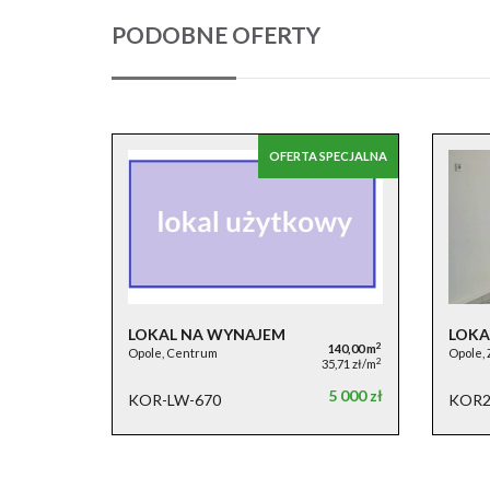
PODOBNE OFERTY
OFERTA SPECJALNA
LOKAL NA WYNAJEM
LOKA
2
140,00 m
Opole, Centrum
Opole,
2
35,71 zł/m
5 000 zł
KOR-LW-670
KOR2