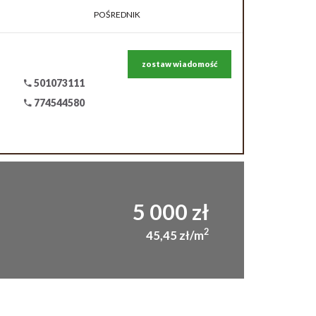
POŚREDNIK
zostaw wiadomość
501073111
774544580
5 000 zł
2
45,45 zł/m