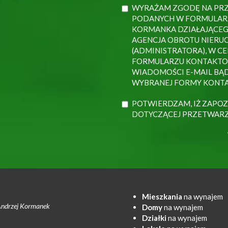
WYRAŻAM ZGODĘ NA PR
PODANYCH W FORMULAR
KORMANKA DZIAŁAJĄCEG
AGENCJA OBROTU NIERU
(ADMINISTRATORA), W C
FORMULARZU KONTAKTO
WIADOMOŚCI E-MAIL BĄD
WYBRANEJ FORMY KONTA
POTWIERDZAM, IŻ ZAPOZ
DOTYCZĄCEJ PRZETWAR
Mieszkania
na wynajem
Andrzej Kormanek
Domy
na wynajem
Działki
na wynajem