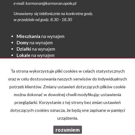
e-mail: kormoran@kormoran.opole.pl
Umawiamy się telefonicznie na konkretne godz.
w przedziale od godz. 8.30 - 18.30
Mieszkania
na wynajem
Domy
na wynajem
Działki
na wynajem
Lokale
na wynajem
Hale
na wynajem
Obiekty
na wynajem
Ta strona wykorzystuje pliki cookies w celach statystycznych
Mieszkania
na sprzedaż
oraz w celu dostosowania naszych serwisów do indywidualnych
Domy
na sprzedaż
potrzeb klientów. Zmiany ustawień dotyczących plików cookie
Działki
na sprzedaż
można dokonać w dowolnej chwili modyfikując ustawienia
Lokale
na sprzedaż
przeglądarki. Korzystanie z tej strony bez zmian ustawień
Hale
na sprzedaż
dotyczących cookies oznacza, że będą one zapisane w pamięci
Obiekty
na sprzedaż
urządzenia.
rozumiem
KORMORAN Firma Handlowa i Agencja Obrotu Nieruchomościami - Andrzej Kormanek
Galactica Virgo
2026
Program dla biur nieruchomości