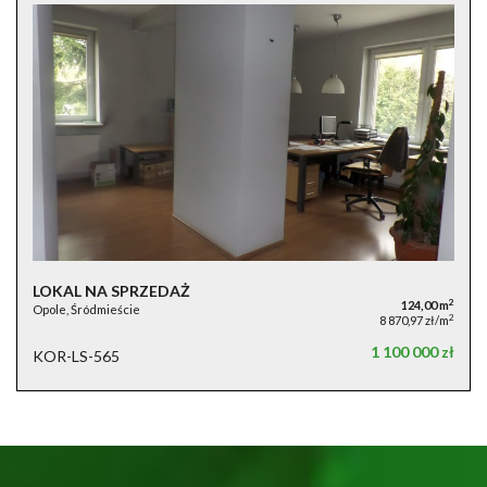
LOKAL NA SPRZEDAŻ
2
124,00 m
Opole, Śródmieście
2
8 870,97 zł/m
1 100 000 zł
KOR-LS-565