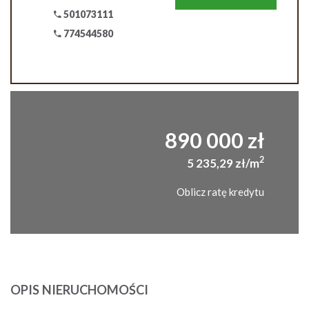
501073111
774544580
890 000 zł
2
5 235,29 zł/m
Oblicz ratę kredytu
OPIS NIERUCHOMOŚCI