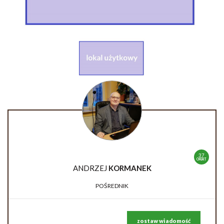
37
OFERT
ANDRZEJ
KORMANEK
POŚREDNIK
zostaw wiadomość