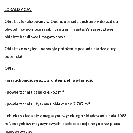
LOKALIZACJA:
Obiekt zlokalizowany w Opolu, posiada doskonały dojazd do
obwodnicy północnej jak i centrum miasta. W sąsiedztwie
obiekty handlowe i magazynowe.
Obiekt ze względu na swoje położenie posiada bardzo duży
potencjał.
OPIS:
- nieruchomość wraz z gruntem pełna własność
- powierzchnia działki 4.762 m ²
- powierzchnia użytkowa obiektu to 2.707 m ².
- obiekt składa się z magazynu wysokiego składowania hala 1083
m ², budynków magazynowych, zaplecza socjalnego oraz placu
manewrowego