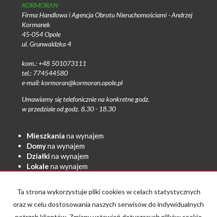
KORMORAN
Firma Handlowa i Agencja Obrotu Nieruchomościami - Andrzej
Kormanek
45-054 Opole
ul. Grunwaldzka 4
kom.: +48 501073111
tel.: 774544580
e-mail: kormoran@kormoran.opole.pl
Umawiamy się telefonicznie na konkretne godz.
w przedziale od godz. 8.30 - 18.30
Mieszkania
na wynajem
Domy
na wynajem
Działki
na wynajem
Lokale
na wynajem
Hale
na wynajem
Obiekty
na wynajem
Ta strona wykorzystuje pliki cookies w celach statystycznych
Mieszkania
na sprzedaż
oraz w celu dostosowania naszych serwisów do indywidualnych
Domy
na sprzedaż
potrzeb klientów. Zmiany ustawień dotyczących plików cookie