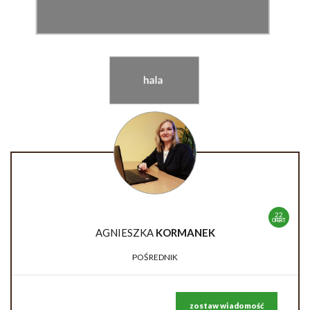
22
OFERT
AGNIESZKA
KORMANEK
POŚREDNIK
zostaw wiadomość