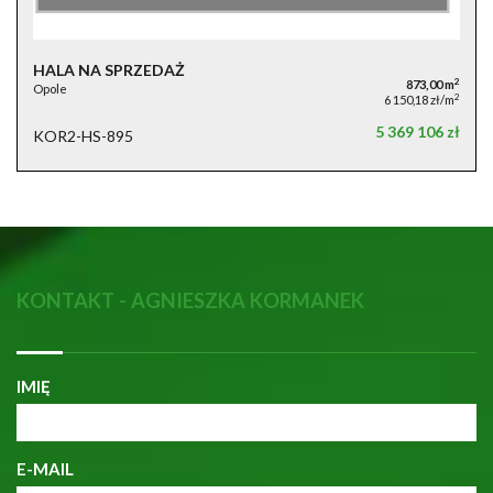
HALA NA SPRZEDAŻ
2
873,00 m
Opole
2
6 150,18 zł/m
5 369 106 zł
KOR2-HS-895
KONTAKT - AGNIESZKA KORMANEK
IMIĘ
E-MAIL