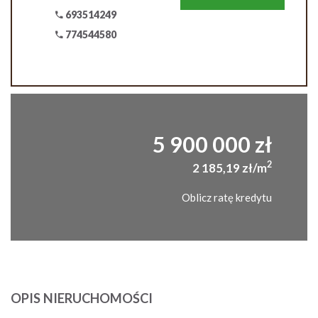
693514249
774544580
5 900 000 zł
2
2 185,19 zł/m
Oblicz ratę kredytu
OPIS NIERUCHOMOŚCI