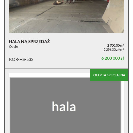
HALA NA SPRZEDAŻ
2
2 700,00 m
Opole
2
2 296,30 zł/m
6 200 000 zł
KOR-HS-532
OFERTA SPECJALNA