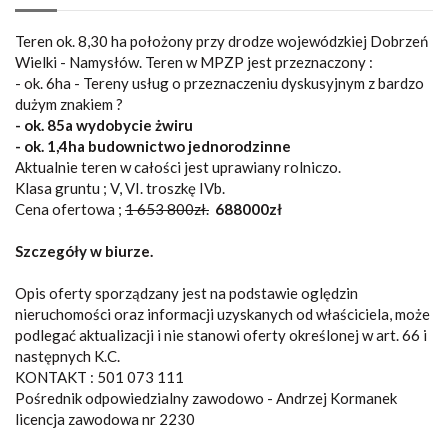
Teren ok. 8,30 ha położony przy drodze wojewódzkiej Dobrzeń
Wielki - Namysłów. Teren w MPZP jest przeznaczony :
- ok. 6ha - Tereny usług o przeznaczeniu dyskusyjnym z bardzo
dużym znakiem ?
- ok. 85a wydobycie żwiru
- ok. 1,4ha budownictwo jednorodzinne
Aktualnie teren w całości jest uprawiany rolniczo.
Klasa gruntu ; V, VI. troszkę IVb.
Cena ofertowa ;
1 653 800zł.
688000zł
Szczegóły w biurze.
Opis oferty sporządzany jest na podstawie oględzin
nieruchomości oraz informacji uzyskanych od właściciela, może
podlegać aktualizacji i nie stanowi oferty określonej w art. 66 i
następnych K.C.
KONTAKT : 501 073 111
Pośrednik odpowiedzialny zawodowo - Andrzej Kormanek
licencja zawodowa nr 2230