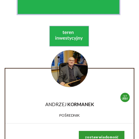
37
OFERT
ANDRZEJ
KORMANEK
POŚREDNIK
zostaw wiadomość