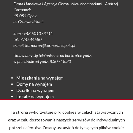
Firma Handlowa i Agencja Obrotu Nieruchomościami - Andrzej
Kormanek
45-054 Opole
ul. Grunwaldzka 4
kom.: +48 501073111
tel.: 774544580
e-mail: kormoran@kormoran.opole.pl
Umawiamy się telefonicznie na konkretne godz.
w przedziale od godz. 8.30 - 18.30
Mieszkania
na wynajem
Domy
na wynajem
Działki
na wynajem
Lokale
na wynajem
Hale
na wynajem
Obiekty
na wynajem
Ta strona wykorzystuje pliki cookies w celach statystycznych
Mieszkania
na sprzedaż
oraz w celu dostosowania naszych serwisów do indywidualnych
Domy
na sprzedaż
potrzeb klientów. Zmiany ustawień dotyczących plików cookie
Działki
na sprzedaż