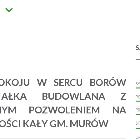
S
OKOJU W SERCU BORÓW
S
ZIAŁKA BUDOWLANA Z
P
NYM POZWOLENIEM NA
P
OŚCI KAŁY GM. MURÓW
S
U