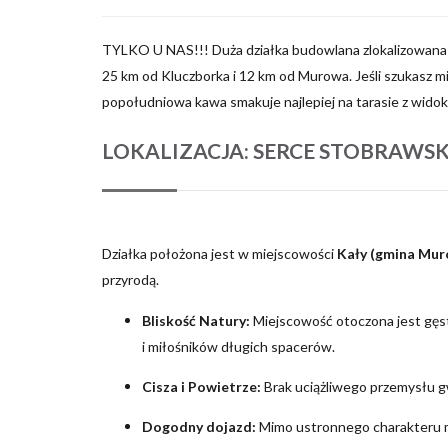
TYLKO U NAS!!! Duża działka budowlana zlokalizowana
25 km od Kluczborka i 12 km od Murowa. Jeśli szukasz mi
popołudniowa kawa smakuje najlepiej na tarasie z widokie
LOKALIZACJA: SERCE STOBRAW
Działka położona jest w miejscowości
Kały (gmina Mur
przyrodą.
Bliskość Natury:
Miejscowość otoczona jest gęst
i miłośników długich spacerów.
Cisza i Powietrze:
Brak uciążliwego przemysłu gw
Dogodny dojazd:
Mimo ustronnego charakteru mi