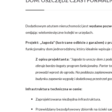
DOM: OSZCZĘDŹ CZAS I FORMAL
Dodatkowym atutem nieruchomości jest
wydane pozwo
omijając wielomiesięczne kolejki w urzędach.
Projekt: „Jagoda” (lustrzane odbicie z garażem) z p
funkcjonalny dom jednorodzinny, który idealnie wpisuje s
Z opisu projektanta:
"Jagoda to uroczy dom z pod
oferuje bardzo bogaty program funkcjonalny. Parter to 
prowadzi wprost do ogrodu. Na poddaszu zaplanowano t
budynku zapewnia wygodę i dodatkową przestrzeń gos
Infrastruktura techniczna w cenie:
Zaprojektowana niezbędna infrastruktura.
Przewidziany bezodpływowy zbiornik na ścieki sa