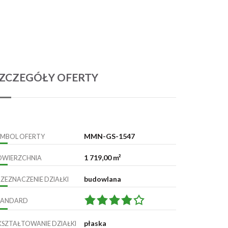
ZCZEGÓŁY OFERTY
MMN-GS-1547
YMBOL OFERTY
1 719,00 m²
OWIERZCHNIA
budowlana
RZEZNACZENIE DZIAŁKI
TANDARD
płaska
KSZTAŁTOWANIE DZIAŁKI