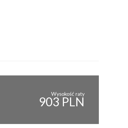
Wysokość raty
903 PLN