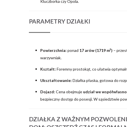
Kluczborka czy Opola.
PARAMETRY DZIAŁKI
Powierzchnia:
ponad
17 arów (1719 m²)
– przest
warzywniak.
Kształt:
Foremny prostokąt, co ułatwia optymal
Ukształtowanie:
Działka płaska, gotowa do rozp
Dojazd:
Cena obejmuje
udział we współwłasno
bezpieczny dostęp do posesji. W sąsiedztwie po
DZIAŁKA Z WAŻNYM POZWOLEN