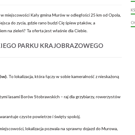
KS
 w miejscowości Kały gmina Murów w odległości 25 km od Opola,
ejsca do zycia, gdzie rano budzi Cię śpiew ptaków, a
O
m na zieleń? Ta oferta jest właśnie dla Ciebie.
SKIEGO PARKU KRAJOBRAZOWEGO
ów)
. To lokalizacja, która łączy w sobie kameralność z nieskażoną
ymi lasami Borów Stobrawskich – raj dla grzybiarzy, rowerzystów
arantuje czyste powietrze i święty spokój.
ejscowości, lokalizacja pozwala na sprawny dojazd do Murowa,