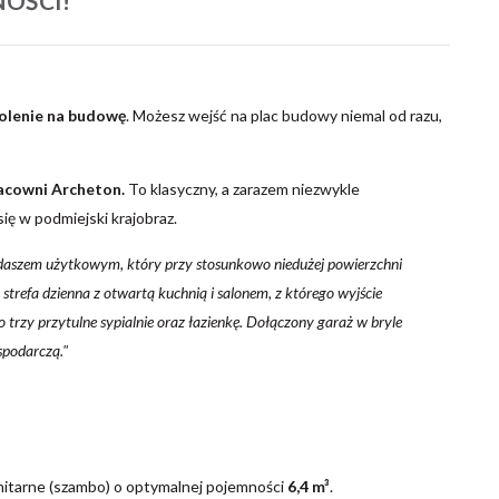
NOŚCI!
lenie na budowę
. Możesz wejść na plac budowy niemal od razu,
racowni Archeton.
To klasyczny, a zarazem niezwykle
ię w podmiejski krajobraz.
daszem użytkowym, który przy stosunkowo niedużej powierzchni
strefa dzienna z otwartą kuchnią i salonem, z którego wyjście
rzy przytulne sypialnie oraz łazienkę. Dołączony garaż w bryle
podarczą."
nitarne (szambo) o optymalnej pojemności
6,4 m³
.