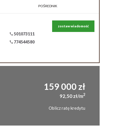
POŚREDNIK
zostaw wiadomość
501073111
774544580
159 000 zł
2
92,50 zł/m
Oblicz ratę kredytu