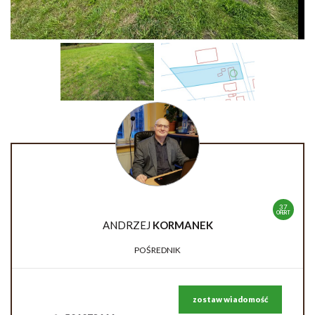
37
OFERT
ANDRZEJ
KORMANEK
POŚREDNIK
zostaw wiadomość