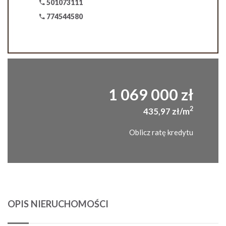
501073111
774544580
1 069 000 zł
2
435,97 zł/m
Oblicz ratę kredytu
OPIS NIERUCHOMOŚCI