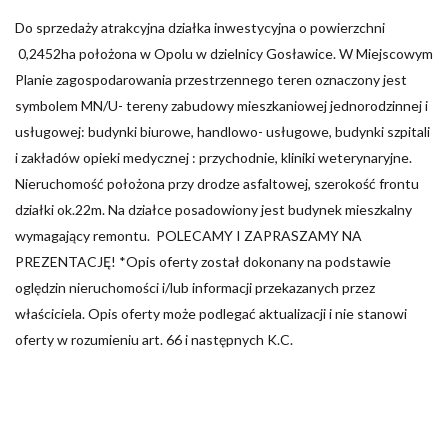
Do sprzedaży atrakcyjna działka inwestycyjna o powierzchni
0,2452ha położona w Opolu w dzielnicy Gosławice. W Miejscowym
Planie zagospodarowania przestrzennego teren oznaczony jest
symbolem MN/U- tereny zabudowy mieszkaniowej jednorodzinnej i
usługowej: budynki biurowe, handlowo- usługowe, budynki szpitali
i zakładów opieki medycznej : przychodnie, kliniki weterynaryjne.
Nieruchomość położona przy drodze asfaltowej, szerokość frontu
działki ok.22m. Na działce posadowiony jest budynek mieszkalny
wymagający remontu. POLECAMY I ZAPRASZAMY NA
PREZENTACJĘ! *Opis oferty został dokonany na podstawie
oględzin nieruchomości i/lub informacji przekazanych przez
właściciela. Opis oferty może podlegać aktualizacji i nie stanowi
oferty w rozumieniu art. 66 i następnych K.C.