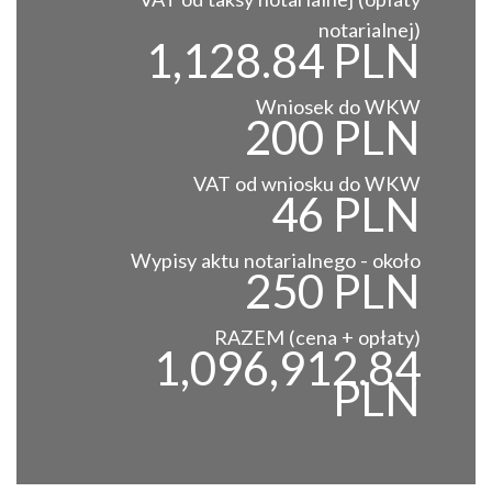
notarialnej)
1,128.84 PLN
Wniosek do WKW
200 PLN
VAT od wniosku do WKW
46 PLN
Wypisy aktu notarialnego - około
250 PLN
RAZEM (cena + opłaty)
1,096,912.84
PLN