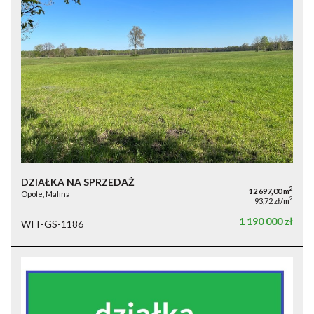
DZIAŁKA NA SPRZEDAŻ
2
12 697,00 m
Opole, Malina
2
93,72 zł/m
1 190 000 zł
WIT-GS-1186