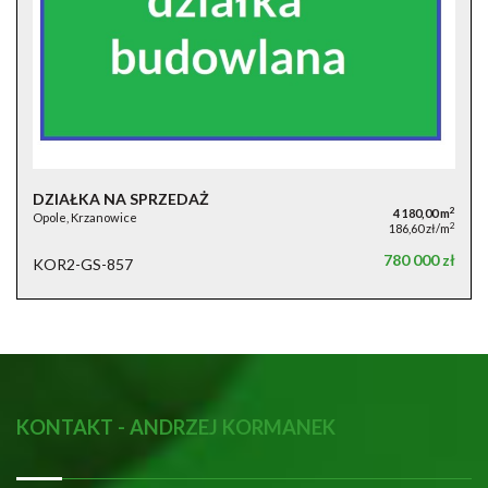
DZIAŁKA NA SPRZEDAŻ
2
4 180,00 m
Opole, Krzanowice
2
186,60 zł/m
780 000 zł
KOR2-GS-857
KONTAKT - ANDRZEJ KORMANEK