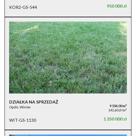
950 000 zł
KOR2-GS-544
DZIAŁKA NA SPRZEDAŻ
2
9 534,00 m
Opole, Winów
2
141,60 zł/m
1 350 000 zł
WIT-GS-1130