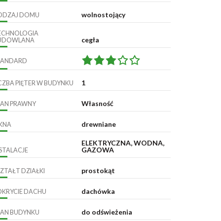
wolnostojący
ODZAJ DOMU
ECHNOLOGIA
cegła
UDOWLANA
TANDARD
1
ICZBA PIĘTER W BUDYNKU
Własność
TAN PRAWNY
drewniane
KNA
ELEKTRYCZNA, WODNA,
GAZOWA
NSTALACJE
prostokąt
ZTAŁT DZIAŁKI
dachówka
OKRYCIE DACHU
do odświeżenia
TAN BUDYNKU