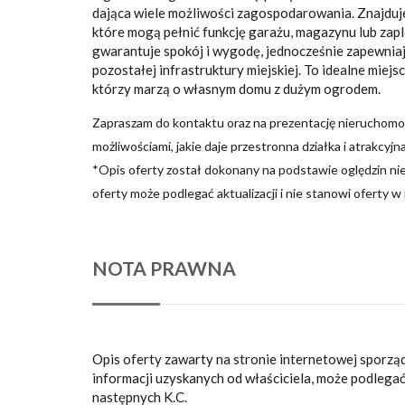
dająca wiele możliwości zagospodarowania. Znajduje
które mogą pełnić funkcję garażu, magazynu lub zap
gwarantuje spokój i wygodę, jednocześnie zapewnia
pozostałej infrastruktury miejskiej. To idealne miejs
którzy marzą o własnym domu z dużym ogrodem.
Zapraszam do kontaktu oraz na prezentację nieruchomośc
możliwościami, jakie daje przestronna działka i atrakcyjna 
*Opis oferty został dokonany na podstawie oględzin nier
oferty może podlegać aktualizacji i nie stanowi oferty w
NOTA PRAWNA
Opis oferty zawarty na stronie internetowej sporzą
informacji uzyskanych od właściciela, może podlegać a
następnych K.C.