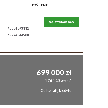
POŚREDNIK
zostaw wiadomość
501073111
774544580
699 000 zł
2
4 764,18 zł/m
Oblicz ratę kredytu