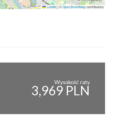
Leaflet
|
©
OpenStreetMap
contributors
Wysokość raty
3,969 PLN