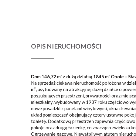
OPIS NIERUCHOMOŚCI
Dom 146,72 m² z dużą działką 1845 m² Opole – Sła
Na sprzedaż ciekawa nieruchomość położona w dziel
m²
, usytuowany na atrakcyjnej dużej działce o powie
poszukujących przestrzeni, prywatności oraz miejsca
mieszkalny, wybudowany w 1937 roku częściowo wy
nowe posadzki z panelami winylowymi, okna drewniane
układ pomieszczeń obejmujący cztery ustawne pokoje 
toaletę. Dodatkową przestrzeń zapewnia częściow
pokoje oraz drugą łazienkę, co znacząco zwiększa 
Ogrzewanie gazowe. Niewątpliwym atutem nieruchomo