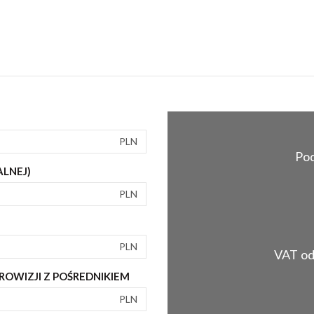
PLN
Pod
ALNEJ)
PLN
PLN
VAT od 
OWIZJI Z POŚREDNIKIEM
PLN