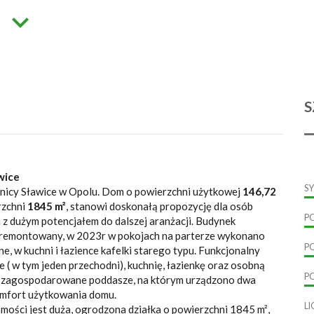
S
wice
S
nicy Sławice w Opolu. Dom o powierzchni użytkowej
146,72
rzchni
1845 m²
, stanowi doskonałą propozycję dla osób
P
 z dużym potencjałem do dalszej aranżacji. Budynek
remontowany, w 2023r w pokojach na parterze wykonano
P
, w kuchni i łazience kafelki starego typu. Funkcjonalny
( w tym jeden przechodni), kuchnię, łazienkę oraz osobną
P
o zagospodarowane poddasze, na którym urządzono dwa
komfort użytkowania domu.
L
ści jest duża, ogrodzona działka o powierzchni 1845 m²,