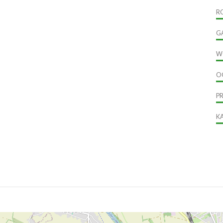
R
G
W
O
P
K