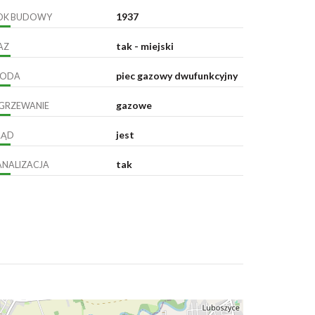
1937
OK BUDOWY
tak - miejski
AZ
piec gazowy dwufunkcyjny
ODA
gazowe
GRZEWANIE
jest
RĄD
tak
ANALIZACJA