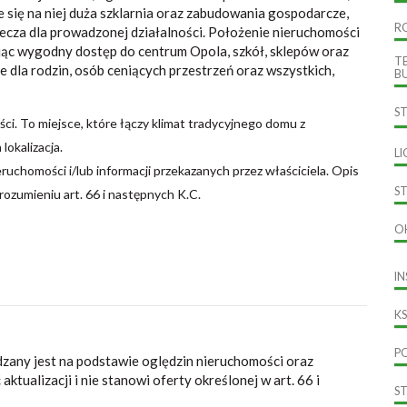
 się na niej duża szklarnia oraz zabudowania gospodarcze,
R
lecza dla prowadzonej działalności. Położenie nieruchomości
jąc wygodny dostęp do centrum Opola, szkół, sklepów oraz
T
ce dla rodzin, osób ceniących przestrzeń oraz wszystkich,
B
S
i. To miejsce, które łączy klimat tradycyjnego domu z
lokalizacja.
L
uchomości i/lub informacji przekazanych przez właściciela. Opis
S
 rozumieniu art. 66 i następnych K.C.
O
I
KS
P
dzany jest na podstawie oględzin nieruchomości oraz
ktualizacji i nie stanowi oferty określonej w art. 66 i
S