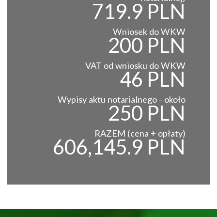
719.9 PLN
Wniosek do WKW
200 PLN
VAT od wniosku do WKW
46 PLN
Wypisy aktu notarialnego - około
250 PLN
RAZEM (cena + opłaty)
606,145.9 PLN