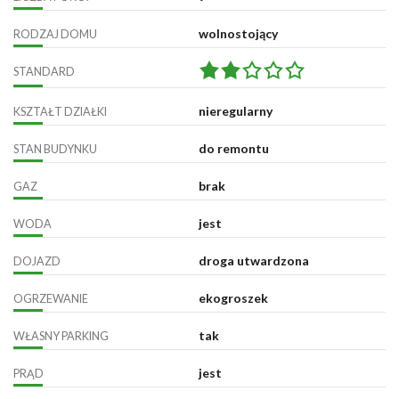
wolnostojący
RODZAJ DOMU
STANDARD
nieregularny
KSZTAŁT DZIAŁKI
do remontu
STAN BUDYNKU
brak
GAZ
jest
WODA
droga utwardzona
DOJAZD
ekogroszek
OGRZEWANIE
tak
WŁASNY PARKING
jest
PRĄD