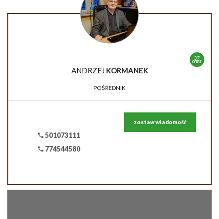
37
OFERT
ANDRZEJ
KORMANEK
POŚREDNIK
zostaw wiadomość
501073111
774544580