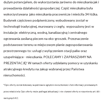
dużym potencjałem, do wykorzystania zarówno do mieszkania jak i
prowadzenia działalności gospodarczej. Część mieszkalna była
wykorzystywana jako mieszkania pracownicze i mieściła 34 łóżka.
Budynek częściowo podpiwniczony, wybudowany został w
technologii tradycyjnej, murowany z cegły, wyposażony jest w
instalacje: elektryczną, wodną, kanalizacyjną i centralnego
ogrzewania zasilaną piecem na eko-groszek. Przeznaczenie
podstawowe terenu w miejscowym planie zagospodarowania
przestrzennego to: usługi z wyłączeniem stacji paliw oraz
uzupełniające - mieszkania. POLECAMY I ZAPRASZAMY NA
PREZENTACJĘ! W ramach oferty udzielamy pomocy w uzyskaniu
atrakcyjnego kredytu na zakup wybranej przez Państwa
nieruchomości.
*Opis oferty został dokonany na podstawie oględzin nieruchomości i/lub informacji przekazanych
przez właściciela. Opis oferty może podlegać aktualizacji i nie stanowi oferty w rozumieniu art. 66 i
następnych K.C.