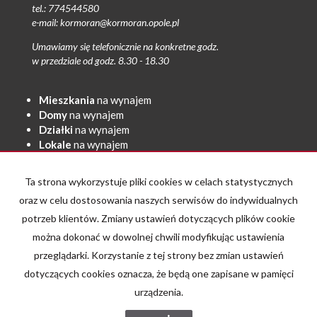
tel.: 774544580
e-mail: kormoran@kormoran.opole.pl
Umawiamy się telefonicznie na konkretne godz.
w przedziale od godz. 8.30 - 18.30
Mieszkania
na wynajem
Domy
na wynajem
Działki
na wynajem
Lokale
na wynajem
Hale
na wynajem
Obiekty
na wynajem
Ta strona wykorzystuje pliki cookies w celach statystycznych
Mieszkania
na sprzedaż
oraz w celu dostosowania naszych serwisów do indywidualnych
Domy
na sprzedaż
potrzeb klientów. Zmiany ustawień dotyczących plików cookie
Działki
na sprzedaż
można dokonać w dowolnej chwili modyfikując ustawienia
Lokale
na sprzedaż
przeglądarki. Korzystanie z tej strony bez zmian ustawień
Hale
na sprzedaż
dotyczących cookies oznacza, że będą one zapisane w pamięci
Obiekty
na sprzedaż
urządzenia.