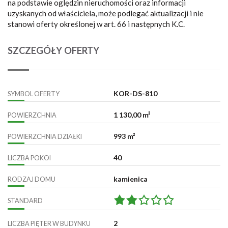
na podstawie oględzin nieruchomości oraz informacji
uzyskanych od właściciela, może podlegać aktualizacji i nie
stanowi oferty określonej w art. 66 i następnych K.C.
SZCZEGÓŁY OFERTY
KOR-DS-810
SYMBOL OFERTY
1 130,00 m²
POWIERZCHNIA
993 m²
POWIERZCHNIA DZIAŁKI
40
LICZBA POKOI
kamienica
RODZAJ DOMU
STANDARD
2
LICZBA PIĘTER W BUDYNKU