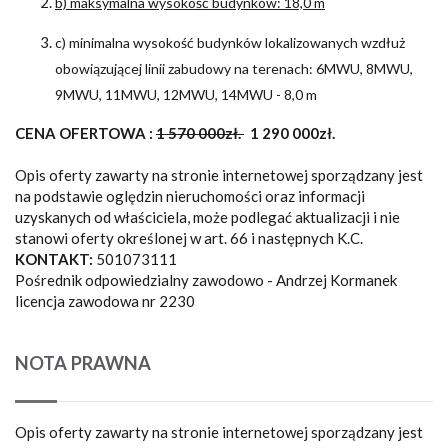
b) maksymalna wysokość budynków: 18,0 m
c) minimalna wysokość budynków lokalizowanych wzdłuż
obowiązującej linii zabudowy na terenach: 6MWU, 8MWU,
9MWU, 11MWU, 12MWU, 14MWU - 8,0 m
CENA OFERTOWA :
1 570 000zł.
1 290 000zł.
Opis oferty zawarty na stronie internetowej sporządzany jest
na podstawie oględzin nieruchomości oraz informacji
uzyskanych od właściciela, może podlegać aktualizacji i nie
stanowi oferty określonej w art. 66 i następnych K.C.
KONTAKT:
501073111
Pośrednik odpowiedzialny zawodowo - Andrzej Kormanek
licencja zawodowa nr 2230
NOTA PRAWNA
Opis oferty zawarty na stronie internetowej sporządzany jest