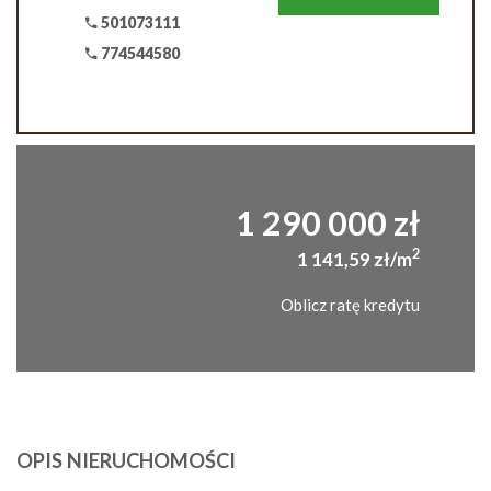
501073111
774544580
1 290 000 zł
2
1 141,59 zł/m
Oblicz ratę kredytu
OPIS NIERUCHOMOŚCI