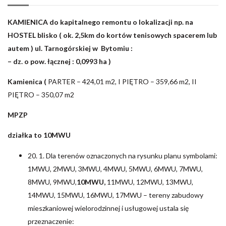
KAMIENICA do kapitalnego remontu o lokalizacji np. na
HOSTEL blisko ( ok. 2,5km do kortów tenisowych spacerem lub
autem ) ul. Tarnogórskiej w Bytomiu :
– dz. o pow. łącznej : 0,0993 ha )
Kamienica (
PARTER – 424,01 m2, I PIĘTRO – 359,66 m2, II
PIĘTRO – 350,07 m2
MPZP
działka to 10MWU
20. 1. Dla terenów oznaczonych na rysunku planu symbolami:
1MWU, 2MWU, 3MWU, 4MWU, 5MWU, 6MWU, 7MWU,
8MWU, 9MWU,
10MWU,
11MWU, 12MWU, 13MWU,
14MWU, 15MWU, 16MWU, 17MWU – tereny zabudowy
mieszkaniowej wielorodzinnej i usługowej ustala się
przeznaczenie: