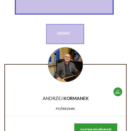
37
OFERT
ANDRZEJ
KORMANEK
POŚREDNIK
zostaw wiadomość